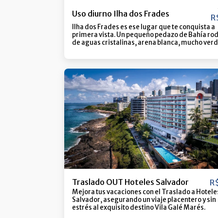
Uso diurno Ilha dos Frades
R
Ilha dos Frades es ese lugar que te conquista a
primera vista. Un pequeño pedazo de Bahía ro
de aguas cristalinas, arena blanca, mucho verd
ese clima agradable que sólo Salvador tiene. A
cada detalle hace que el día valga la pena.
Sumérgete en el cálido mar, camina sobre la a
disfruta de un delicioso almuerzo junto al mar 
disfruta de la vida sin prisas. Es el destino perf
para aquellos que quieran desconectar, relajar
vivir momentos que quedarán en su memoria 
siempre. Ya sea en familia, con amigos o en una
escapada en pareja, Ilha dos Frades lo ofrece t
belleza, comodidad, buena energía y esa puest
sol que cierra cualquier día con broche de oro. 
descubre por qué quien nos visita siempre qui
volver.
Traslado OUT Hoteles Salvador
R
Mejora tus vacaciones con el Traslado a Hotele
Salvador, asegurando un viaje placentero y sin
estrés al exquisito destino Vila Galé Marés.