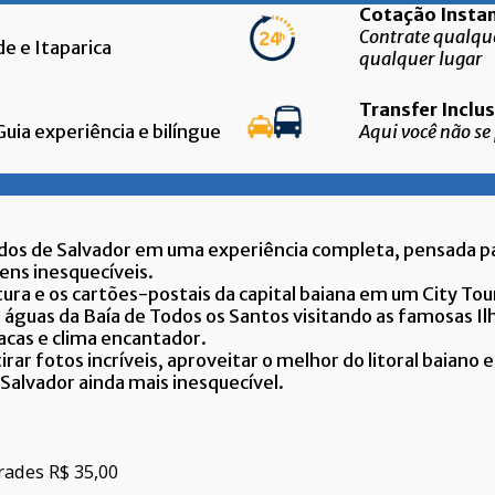
Cotação In
Contrate qualque
de e Itaparica
qualquer lugar
Transfer I
ia experiência e bilíngue
Aqui você não se
jados de Salvador em uma experiência completa, pensada 
ens inesquecíveis.
tura e os cartões-postais da capital baiana em um City To
águas da Baía de Todos os Santos visitando as famosas Ilh
íacas e clima encantador.
tirar fotos incríveis, aproveitar o melhor do litoral baian
alvador ainda mais inesquecível.
Frades R$ 35,00