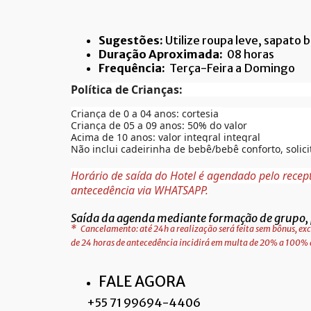
Sugestões:
Utilize roupa leve, sapato b
Duração Aproximada:
08 horas
Frequência:
Terça-Feira a Domingo
Política de Crianças:
Criança de 0 a 04 anos: cortesia
Criança de 05 a 09 anos: 50% do valor
Acima de 10 anos: valor integral integral
Não inclui cadeirinha de bebê/bebê conforto, solic
Horário de saída do Hotel é agendado pelo recep
antecedência via WHATSAPP.
Saída da agenda mediante formação de grupo, 
*
Cancelamento: até 24h a realização será feita sem bônus, exc
de 24 horas de antecedência incidirá em multa de 20% a 100%
FALE AGORA
+55 71 99694-4406