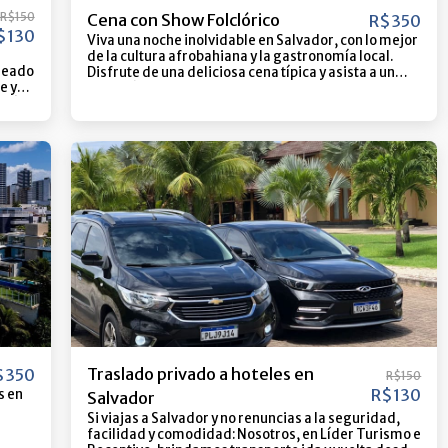
R$
150
Cena con Show Folclórico
R$
350
$
130
Viva una noche inolvidable en Salvador, con lo mejor
de la cultura afrobahiana y la gastronomía local.
deado
Disfrute de una deliciosa cena típica y asista a un
e y
espectáculo vibrante, con presentaciones de
quí
capoeira, samba de roda, bailes de orixá y mucho
más. Una experiencia llena de música, tradición y
rena,
energía, perfecta para quien quiera sentir el alma
y
de Bahía de cerca. Incluye: ️ Transporte ida y vuelta ️
ecto
Cena típica ️ Entrada al espectáculo ️ Guía turístico
se y
Duración: 4 horas ¡Ven a vivir esta noche especial en
para
Bahía!
odo:
a de
Ven y
ere
Traslado privado a hoteles en
$
350
R$
150
R$
130
s en
Salvador
Si viajas a Salvador y no renuncias a la seguridad,
facilidad y comodidad: Nosotros, en Líder Turismo e