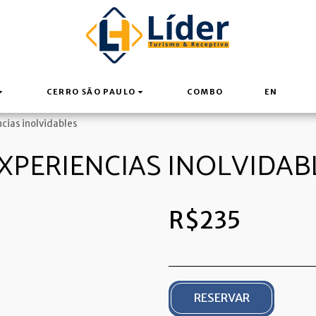
CERRO SÃO PAULO
COMBO
EN
ncias inolvidables
EXPERIENCIAS INOLVIDAB
R$
235
RESERVAR