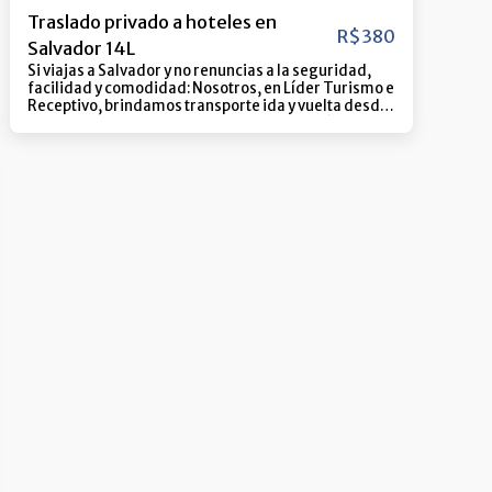
Traslado privado a hoteles en
R$
380
Salvador 14L
Si viajas a Salvador y no renuncias a la seguridad,
facilidad y comodidad: Nosotros, en Líder Turismo e
Receptivo, brindamos transporte ida y vuelta desde
el Aeropuerto de Salvador hasta la recepción de tu
hotel, con todos los beneficios que mereces.
Nuestra flota cuenta con vehículos nuevos y un
equipo sumamente calificado para hacer su
experiencia cómoda y segura en el destino más
deseado de Brasil. ️Un profesional identificado lo
estará esperando en el área de llegadas; ️Durante su
estadía en Salvador, cuente con nuestro equipo para
atención las 24 horas; ️Cada pasajero podrá
embarcar con una maleta grande y un bolso de
mano. Maleta Grande: Hasta 23kg con medidas
hasta 50 x 28 x 80 cm - (largo x ancho x alto) Maleta
Mediana: Hasta 10kg con medidas hasta 35 x 25 x 55
cm - (largo x ancho x alto) ️Una día antes A su
regreso, se le informará la hora en que estaremos
en la recepción de su hotel para su traslado al
Aeropuerto. Normalmente la hora de salida es de 2 a
3 horas antes de la hora de su vuelo. Consejo súper
importante: Los traslados deben adquirirse al
menos 24 horas antes de la fecha prevista para
utilizar el servicio.