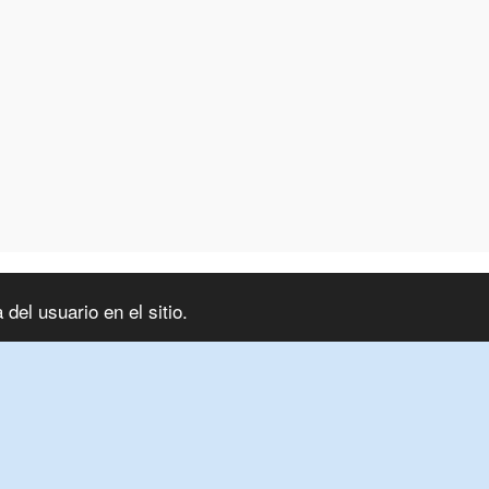
del usuario en el sitio.
ansferir
Cerro São Paulo
Combo
Nuestras Ven
SUSCRIBIRSE
Copyright © 2026 Todos los derechos reservados -
Líder receptivo