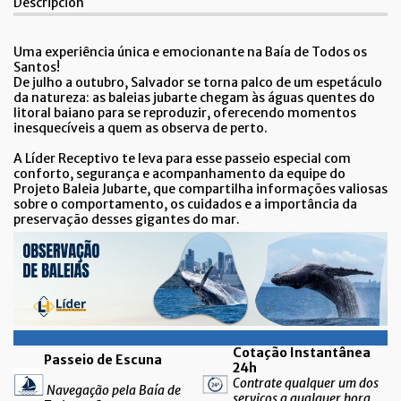
Descripción
Uma experiência única e emocionante na Baía de Todos os
Santos!
De julho a outubro, Salvador se torna palco de um espetáculo
da natureza: as baleias jubarte chegam às águas quentes do
litoral baiano para se reproduzir, oferecendo momentos
inesquecíveis a quem as observa de perto.
A Líder Receptivo te leva para esse passeio especial com
conforto, segurança e acompanhamento da equipe do
Projeto Baleia Jubarte, que compartilha informações valiosas
sobre o comportamento, os cuidados e a importância da
preservação desses gigantes do mar.
Cotação Instantânea
Passeio de Escuna
24h
Contrate qualquer um dos
Navegação pela Baía de
serviços a qualquer hora,