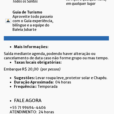
Todos os Santos
em qualquer lugar
Guia de Turismo
Aproveite todo passeio
com o Guia experiência,
bilíngue e a equipe do
Baleia Jubarte
Mais Informações:
Saída mediante agenda, podendo haver alteração ou
cancelamento de data caso não forme grupo ou mau tempo.
Taxas locais obrigatórias:
Embarque R$ 20,00
(por pessoa)
Sugestões:
Levar roupa leve, protetor solar e Chapéu.
Duração Aproximada:
04 horas
Frequência:
:
Temporada
FALE AGORA
+55 71 99694-4406
ATENDIMENTO: 24 horas