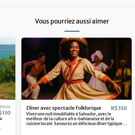
Vous pourriez aussi aimer
R$
150
Dîner avec spectacle folklorique
R$
350
$
130
Vivez une nuit inoubliable à Salvador, avec le
au
meilleur de la culture afro-bahianaise et de la
cuisine locale. Savourez un délicieux dîner typique et
assistez à un spectacle vibrant, avec des
que
performances de capoeira, de samba de roda, de