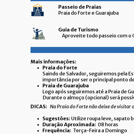
Passeio de Praias
Praia do Forte e Guarajuba
Guia de Turismo
Aproveite todo passeio com o Gu
Mais informações:
Praia do Forte
Saindo de Salvador, seguiremos pela Est
importância por ser o principal ponto d
Praia de Guarajuba
Logo após seguiremos até a Praia de Gu
Durante o almoço (opcional) será possív
DICAS:
Na Praia do Forte não deixe de visitar
Sugestões:
Utilize roupa leve, sapato b
Duração Aproximada:
08 horas
Frequência:
Terça-Feira a Domingo