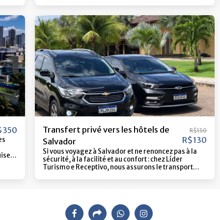
e la
danses orixá et bien plus encore. Une expérience
pleine de musique, de tradition et d'énergie,
cieux
parfaite pour ceux qui veulent ressentir de près
 sans
l'âme de Bahia. Comprend : ️ Transport aller-retour ️
r ceux
Dîner typique ️ Billet pour le spectacle ️ Guide
vivre
touristique Durée : 4 heures Venez vivre cette soirée
ns
spéciale à Bahia !
s ou
e
tent
Transfert privé vers les hôtels de
$
350
R$
150
R$
130
es
Salvador
Si vous voyagez à Salvador et ne renoncez pas à la
uise
sécurité, à la facilité et au confort : chez Líder
Turismo e Receptivo, nous assurons le transport
aller-retour de l'aéroport de Salvador à la réception
de votre hôtel, avec tous les avantages que vous
méritez. Notre flotte dispose de véhicules neufs et
d'une équipe extrêmement qualifiée pour rendre
votre expérience confortable et sûre dans la
destination la plus recherchée du Brésil. ️Un