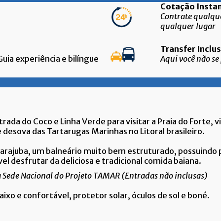
Cotação In
Contrate qualque
qualquer lugar
Transfer I
ia experiência e bilíngue
Aqui você não se
rada do Coco e Linha Verde para visitar a Praia do Forte,
e desova das Tartarugas Marinhas no Litoral brasileiro.
arajuba, um balneário muito bem estruturado, possuindo pr
el desfrutar da deliciosa e tradicional comida baiana.
 a Sede Nacional do Projeto TAMAR (Entradas não inclusas)
aixo e confortável, protetor solar, óculos de sol e boné.