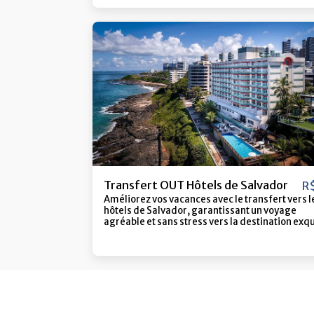
seul Salvador possède. Ici, chaque détail fait qu
journée en vaut la peine. Plongez dans la mer
chaude, marchez sur le sable, savourez un déli
déjeuner au bord de la mer et profitez de la vie
vous précipiter. C'est la destination idéale pou
qui souhaitent se déconnecter, se détendre et 
des moments qui resteront à jamais gravés da
leur mémoire. Que ce soit en famille, entre ami
en escapade à deux, Ilha dos Frades offre tout :
beauté, confort, bonne énergie et ce coucher d
soleil qui termine n'importe quelle journée en
beauté. Venez découvrir pourquoi ceux qui visi
veulent toujours revenir.
Transfert OUT Hôtels de Salvador
R
Améliorez vos vacances avec le transfert vers l
hôtels de Salvador, garantissant un voyage
agréable et sans stress vers la destination exq
Vila Galé Marés.